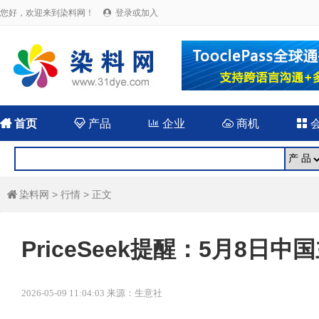
您好，欢迎来到染料网！
登录或加入


首页

产品

企业

商机

染料网
>
行情
> 正文

PriceSeek提醒：5月8日
2026-05-09 11:04:03 来源：生意社