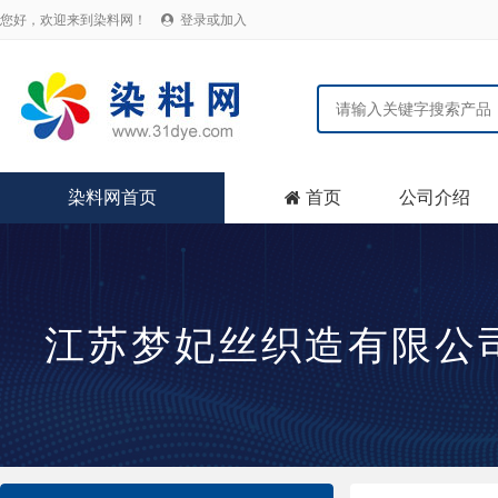
您好，欢迎来到染料网！
登录或加入

染料网首页
首页
公司介绍

江苏梦妃丝织造有限公