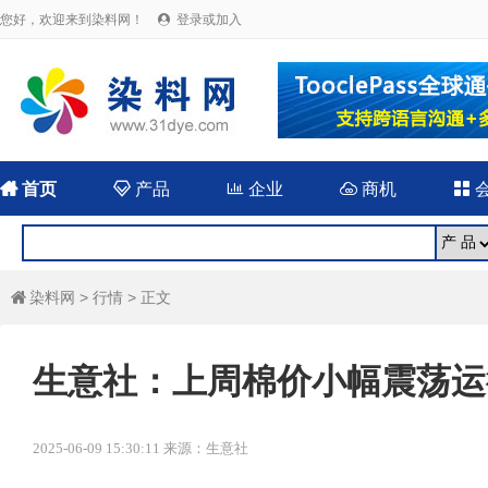
您好，欢迎来到染料网！
登录或加入


首页

产品

企业

商机

染料网
>
行情
> 正文

生意社：上周棉价小幅震荡运
2025-06-09 15:30:11 来源：生意社